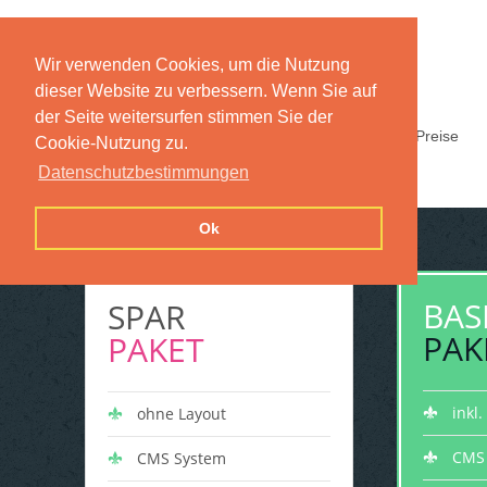
Wir verwenden Cookies, um die Nutzung
dieser Website zu verbessern. Wenn Sie auf
der Seite weitersurfen stimmen Sie der
Home
Funktionen
Preise
Cookie-Nutzung zu.
Datenschutzbestimmungen
Ok
BAS
SPAR
PAK
PAKET
inkl
ohne Layout
CMS
CMS System