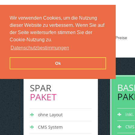
Wir verwenden Cookies, um die Nutzung
dieser Website zu verbessern. Wenn Sie auf
der Seite weitersurfen stimmen Sie der
Home
Funktionen
Preise
Cookie-Nutzung zu.
Datenschutzbestimmungen
Ok
BAS
SPAR
PAK
PAKET
inkl
ohne Layout
CMS
CMS System