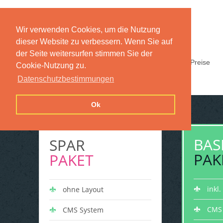
Wir verwenden Cookies, um die Nutzung
dieser Website zu verbessern. Wenn Sie auf
der Seite weitersurfen stimmen Sie der
Home
Funktionen
Preise
Cookie-Nutzung zu.
Datenschutzbestimmungen
Ok
BAS
SPAR
PAK
PAKET
inkl
ohne Layout
CMS
CMS System